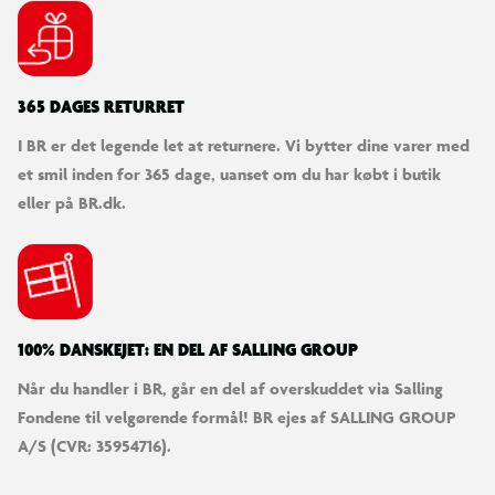
365 DAGES RETURRET
I BR er det legende let at returnere. Vi bytter dine varer med
et smil inden for 365 dage, uanset om du har købt i butik
eller på BR.dk.
100% DANSKEJET: EN DEL AF SALLING GROUP
Når du handler i BR, går en del af overskuddet via Salling
Fondene til velgørende formål! BR ejes af SALLING GROUP
A/S (CVR: 35954716).