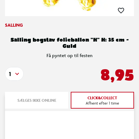
SALLING
Salling bogstav folieballon "H" H: 35 cm -
Guld
Få pyntet op til festen
8,95
1
CLICK&COLLECT
SÆLGES IKKE ONLINE
Afhent efter 1 time