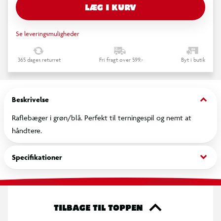
LÆG I KURV
Se leveringsmuligheder
365 dages returret
Fri fragt over 599,-
Byt i butik
keyboard_arrow_down
Beskrivelse
Raflebæger i grøn/blå. Perfekt til terningespil og nemt at
håndtere.
keyboard_arrow_down
Specifikationer
TILBAGE TIL TOPPEN