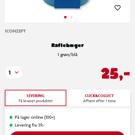
1CONZEPT
Raflebæger
I grøn/blå
25,-
1
LEVERING
CLICK&COLLECT
Få leveret produktet
Afhent efter 1 time
På lager online (100+)
Levering fra 39,-