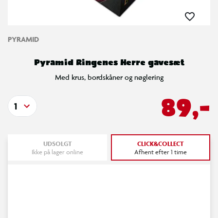
PYRAMID
Pyramid Ringenes Herre gavesæt
Med krus, bordskåner og nøglering
89,-
1
UDSOLGT
CLICK&COLLECT
Ikke på lager online
Afhent efter 1 time