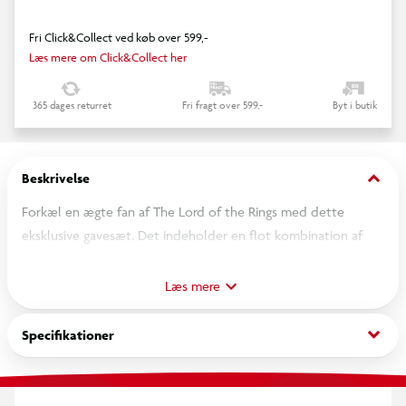
Fri Click&Collect ved køb over 599,-
Læs mere om Click&Collect her
365 dages returret
Fri fragt over 599,-
Byt i butik
keyboard_arrow_down
Beskrivelse
Forkæl en ægte fan af The Lord of the Rings med dette
eksklusive gavesæt. Det indeholder en flot kombination af
krus, bordskåner og nøglering, perfekt til både samlere og
entusiaster.
Læs mere
Materiale: Keramik, kork, gummi
keyboard_arrow_down
Specifikationer
Egenskaber: Tåler opvaskemaskine og mikroovn
En fremragende gaveidé til enhver anledning, der bringer