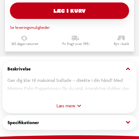
LÆG I KURV
Se leveringsmuligheder
365 dages returret
Fri fragt over 599,-
Byt i butik
keyboard_arrow_down
Beskrivelse
Gør dig klar til maksimal ballade – direkte i din hånd! Med
Minions Palm Puppetronics får du små, interaktive dukker, der
er fulde af sjov og charme. De lommevenlige ballademagere
har berøringssensorer og bevægelige hoveder, der vækker
Læs mere
dine gule yndlingsslyngler til live. Åbn op for over 30 skøre
handlinger og lyde, når du kombinerer dem med andre
keyboard_arrow_down
Specifikationer
Puppetronics, og oplev nonstop Minions-kaos. De er små af
størrelse, men store på personlighed – perfekt til fans, der