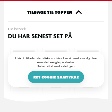
elsker sjov, grin og en smule kaos! Med ‘Chatty Tech’ kan
figurerne snakke og reagere på hinanden – hver karakter med
TILBAGE TIL TOPPEN
sine helt egne, unikke svar. Fra 6 år.
Din historik
DU HAR SENEST SET PÅ
Hvis du tillader statistiske cookies, kan vi nemt vise dig dine
seneste besøgte produkter.
Du kan altid ændre det igen.
RET COOKIE SAMTYKKE