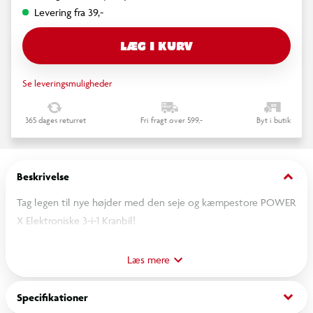
Levering fra 39,-
LÆG I KURV
Se leveringsmuligheder
365 dages returret
Fri fragt over 599,-
Byt i butik
keyboard_arrow_down
Beskrivelse
Tag legen til nye højder med den seje og kæmpestore POWER
X Elektroniske 3-i-1 Kranbil!
Med en længde på 47,75 cm og en massiv udtrækkelig kranarm
på 68 cm, der kan nå op til 76 cm i højden, er denne action-
Læs mere
fyldte entreprenørbil klar til at tage udfordringerne op på
enhver byggeplads.
keyboard_arrow_down
Specifikationer
Barnet kan bruge de tre joystick-håndtag til at løfte, flytte og