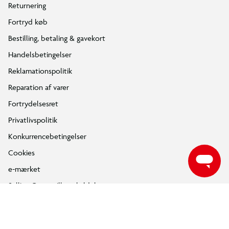
Interaktiv og realistisk leg
Returnering
Fortryd køb
Indhold - 6 dele i sættet:
Bestilling, betaling & gavekort
1x Kranbil m. krog
Handelsbetingelser
1x Grab
1x Nedrivningskugle
Reklamationspolitik
3x Byggeklodser
Reparation af varer
4x AA-batterier
Fortrydelsesret
Privatlivspolitik
Konkurrencebetingelser
Cookies
e-mærket
Salling Group tilbagekaldelser
Ledige jobs
INFORMATION & SERVICES