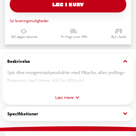
LÆG I KURV
Se leveringsmuligheder
365 dages returret
Fri fragt over 599,-
Byt i butik
keyboard_arrow_down
Beskrivelse
Spis dine morgenmadsprodukter med Pikachu, alles yndlings-
Pokemon, med denne skål fra ABYstyle!
Skål i stentøj af høj kvalitet. Standardstørrelse (600 ml)
Læs mere
Højkvalitets trykproces. Tåler opvaskemaskine.
Tåler mikrobølgeovn.
keyboard_arrow_down
Specifikationer