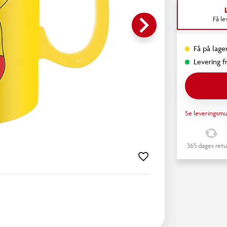
keyboard_arrow_right
Få l
Få på lager
Levering fr
Se leveringsmu
365 dages retu