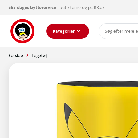
365 dages bytteservice
i butikkerne og på BR.dk
mere e
Kategorier
Forside
Legetøj