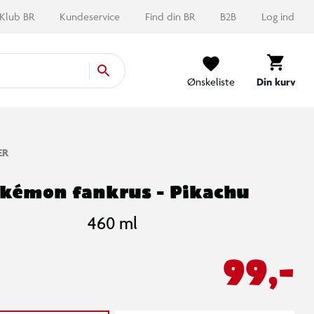
Klub BR
Kundeservice
Find din BR
B2B
Log ind
Ønskeliste
Din kurv
ER
kémon fankrus - Pikachu
460 ml
99,-