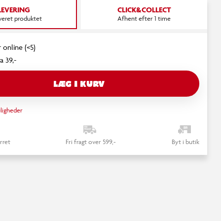
LEVERING
CLICK&COLLECT
everet produktet
Afhent efter 1 time
 online (<5)
a 39,-
LÆG I KURV
ligheder
rret
Fri fragt over 599,-
Byt i butik