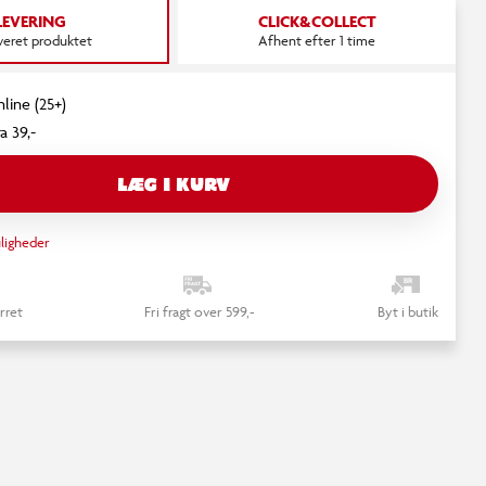
LEVERING
CLICK&COLLECT
everet produktet
Afhent efter 1 time
nline (25+)
a 39,-
LÆG I KURV
ligheder
rret
Fri fragt over 599,-
Byt i butik