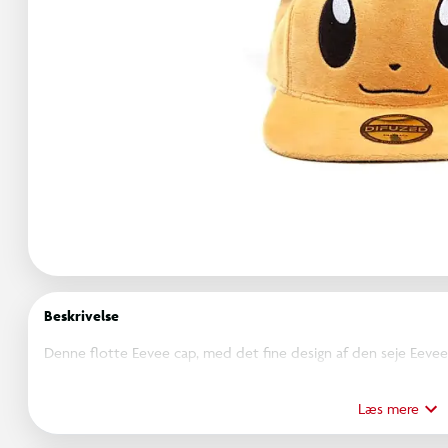
Beskrivelse
Denne flotte Eevee cap, med det fine design af den seje Eeve
broderede ansigt gir' en flot udtryk. Man kan tilpassen kaskett
Læs mere