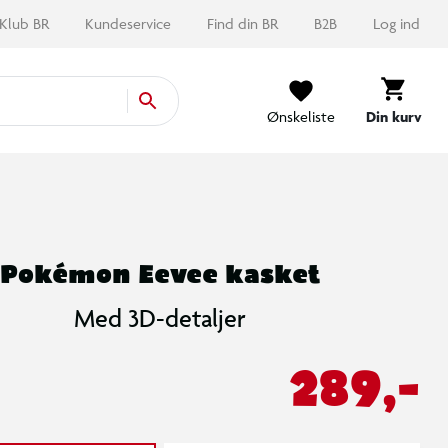
Klub BR
Kundeservice
Find din BR
B2B
Log ind
Ønskeliste
Din kurv
Pokémon Eevee kasket
Med 3D-detaljer
289,-