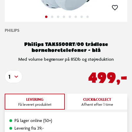
PHILIPS
Philips TAK5500RT/00 trådløse
børnehøretelefoner - blå
Med volume begrænser på 85Db og støjreduktion
499,-
1
LEVERING
CLICK&COLLECT
Få leveret produktet
Afhent efter 1 time
På lager online (50+)
Levering fra 39,-