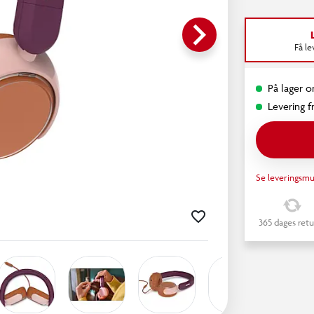
keyboard_arrow_right
Få l
På lager o
Levering fr
Se leveringsmu
365 dages retu