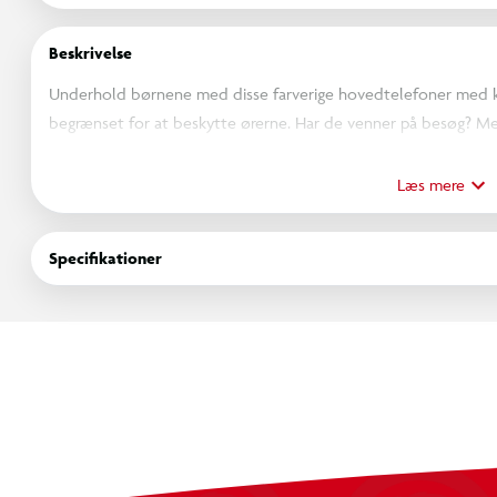
Beskrivelse
Underhold børnene med disse farverige hovedtelefoner med kab
begrænset for at beskytte ørerne. Har de venner på besøg?
hovedtelefoner med en ven, så de kan lytte sammen.
Læs mere
Specifikationer