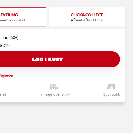
LEVERING
CLICK&COLLECT
everet produktet
Afhent efter 1 time
nline (50+)
a 39,-
LÆG I KURV
ligheder
rret
Fri fragt over 599,-
Byt i butik