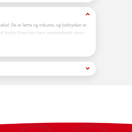
keyboard_arrow_down
el. De er lette og robuste, og lydstyrken er
 Med Audio Share kan børn sammenkæde deres
keyboard_arrow_down