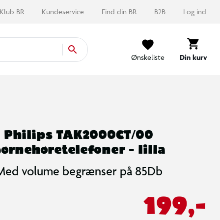
Klub BR
Kundeservice
Find din BR
B2B
Log ind
Ønskeliste
Din kurv
Philips TAK2000CT/00
ørnehøretelefoner - lilla
Med volume begrænser på 85Db
199,-