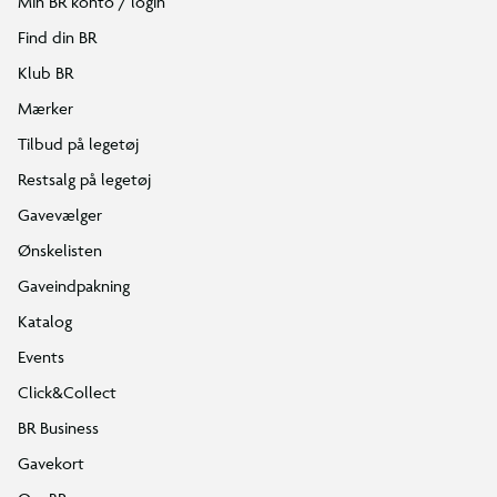
Min BR konto / login
Find din BR
Klub BR
Mærker
Tilbud på legetøj
Restsalg på legetøj
Gavevælger
Ønskelisten
Gaveindpakning
Katalog
Events
Click&Collect
BR Business
Gavekort