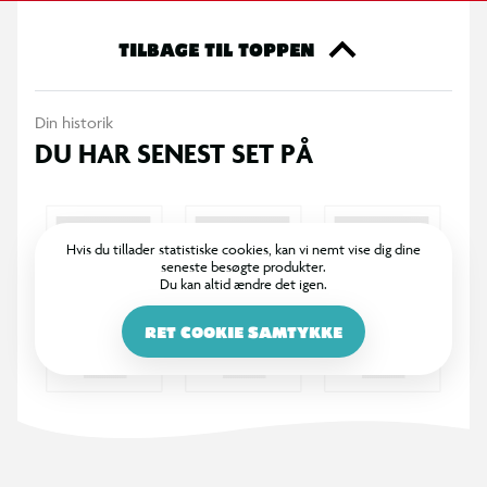
fungerer som viskelæder. Notesbogen er lavet af robust pap,
har et praktisk ringbind indeni og fint linjerede sider samt et
TILBAGE TIL TOPPEN
ark med cool stickers, der matcher designet.
Din historik
DU HAR SENEST SET PÅ
Hvis du tillader statistiske cookies, kan vi nemt vise dig dine
seneste besøgte produkter.
Du kan altid ændre det igen.
RET COOKIE SAMTYKKE