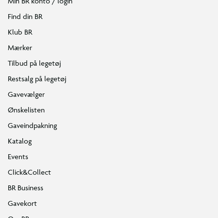
Min BR konto / login
Find din BR
Klub BR
Mærker
Tilbud på legetøj
Restsalg på legetøj
Gavevælger
Ønskelisten
Gaveindpakning
Katalog
Events
Click&Collect
BR Business
Gavekort