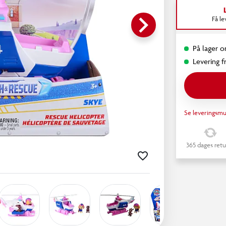
keyboard_arrow_right
Få l
På lager on
Levering fr
Se leveringsmu
365 dages retu