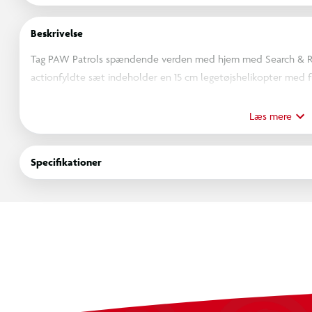
Beskrivelse
Tag PAW Patrols spændende verden med hjem med Search & Re
actionfyldte sæt indeholder en 15 cm legetøjshelikopter med f
som er over 5 cm høj i sin redningsuniform, klar til at redde d
luftfartøjet, trække tilbage og slippe løs for at tilføje spændi
Læs mere
design ligner dette legetøj præcis køretøjerne fra serien og ins
Patrol læringslegetøj er ideelle som gave til fødselsdag, jul el
Specifikationer
kombiner med Lift “n” Repair legesættet og seks forskellige red
stopper (sælges hver for sig). Genoplev mindeværdige øjeblikke
Rescue og PAW Patrol Filmen, eller skab nye eventyr med et PAW
deres PAW Patrol køretøjer, for turbo-ladede redningsmissioner