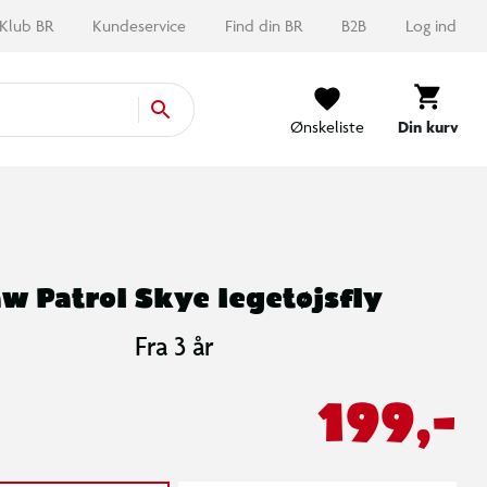
Klub BR
Kundeservice
Find din BR
B2B
Log ind
Ønskeliste
Din kurv
w Patrol Skye legetøjsfly
Fra 3 år
199,-