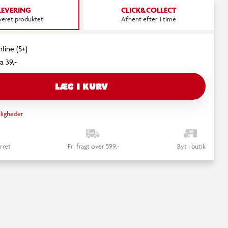
LEVERING
CLICK&COLLECT
everet produktet
Afhent efter 1 time
line (5+)
a 39,-
LÆG I KURV
ligheder
rret
Fri fragt over 599,-
Byt i butik