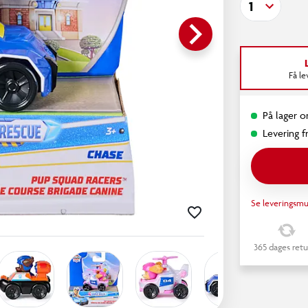
1
keyboard_arrow_right
Få l
På lager o
Levering fr
Se leveringsmu
365 dages retu