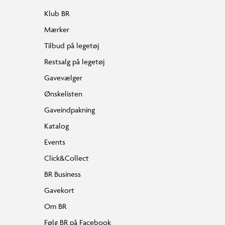
Klub BR
Mærker
Tilbud på legetøj
Restsalg på legetøj
Gavevælger
Ønskelisten
Gaveindpakning
Katalog
Events
Click&Collect
BR Business
Gavekort
Om BR
Følg BR på Facebook