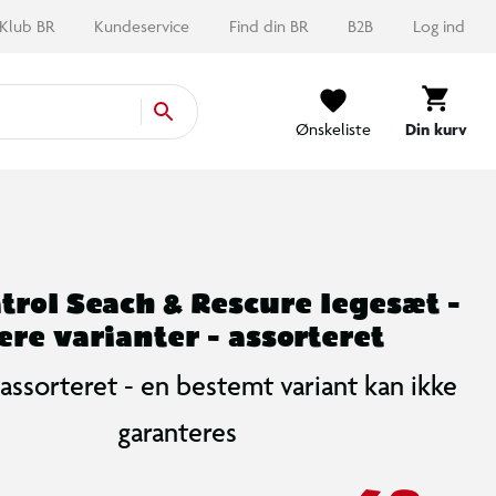
Klub BR
Kundeservice
Find din BR
B2B
Log ind
Ønskeliste
Din kurv
trol Seach & Rescure legesæt -
lere varianter - assorteret
 assorteret - en bestemt variant kan ikke
garanteres