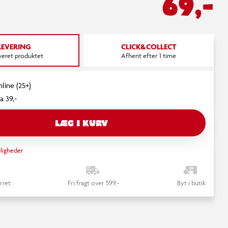
69,-
LEVERING
CLICK&COLLECT
everet produktet
Afhent efter 1 time
nline (25+)
a 39,-
LÆG I KURV
ligheder
rret
Fri fragt over 599,-
Byt i butik