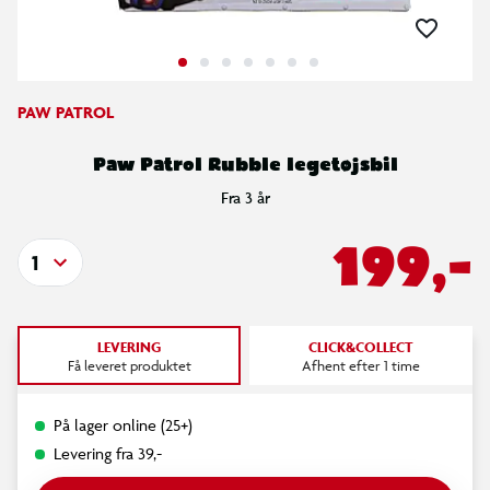
PAW PATROL
Paw Patrol Rubble legetøjsbil
Fra 3 år
199,-
1
LEVERING
CLICK&COLLECT
Få leveret produktet
Afhent efter 1 time
På lager online (25+)
Levering fra 39,-