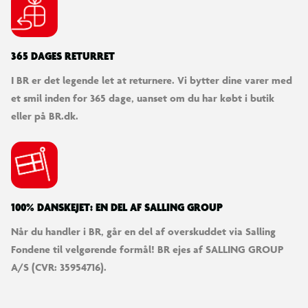
365 DAGES RETURRET
I BR er det legende let at returnere. Vi bytter dine varer med
et smil inden for 365 dage, uanset om du har købt i butik
eller på BR.dk.
100% DANSKEJET: EN DEL AF SALLING GROUP
Når du handler i BR, går en del af overskuddet via Salling
Fondene til velgørende formål! BR ejes af SALLING GROUP
A/S (CVR: 35954716).