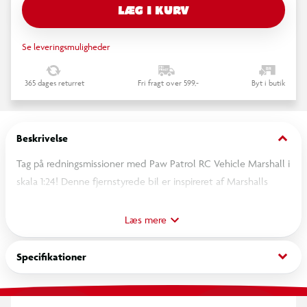
LÆG I KURV
Se leveringsmuligheder
365 dages returret
Fri fragt over 599,-
Byt i butik
keyboard_arrow_down
Beskrivelse
Tag på redningsmissioner med Paw Patrol RC Vehicle Marshall i
skala 1:24! Denne fjernstyrede bil er inspireret af Marshalls
ikoniske brandbil fra den populære Paw Patrol-serie. Med den
brugervenlige fjernbetjening kan børn nemt styre bilen
Læs mere
fremad, bagud og til siderne, så de kan genskabe deres
yndlingsscener eller finde på helt nye eventyr. Bilen har flotte
keyboard_arrow_down
Specifikationer
detaljer, robuste hjul og er perfekt til både indendørs og
udendørs leg.