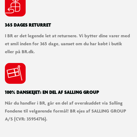
365 DAGES RETURRET
I BR er det legende let at returnere. Vi bytter dine varer med
et smil inden for 365 dage, uanset om du har købt i butik
eller på BR.dk.
100% DANSKEJET: EN DEL AF SALLING GROUP
Når du handler i BR, går en del af overskuddet via Salling
Fondene til velgørende formål! BR ejes af SALLING GROUP
A/S (CVR: 35954716).