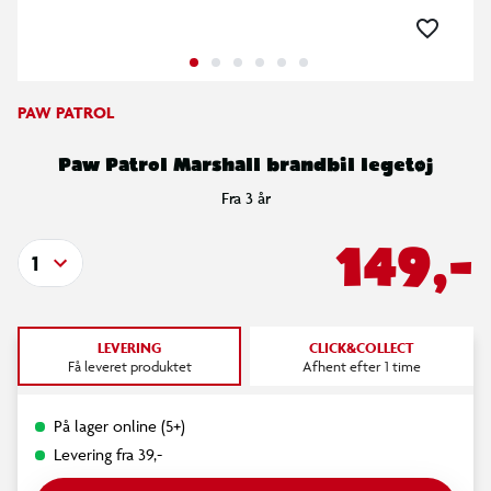
PAW PATROL
Paw Patrol Marshall brandbil legetøj
Fra 3 år
149,-
1
LEVERING
CLICK&COLLECT
Få leveret produktet
Afhent efter 1 time
På lager online (5+)
Levering fra 39,-