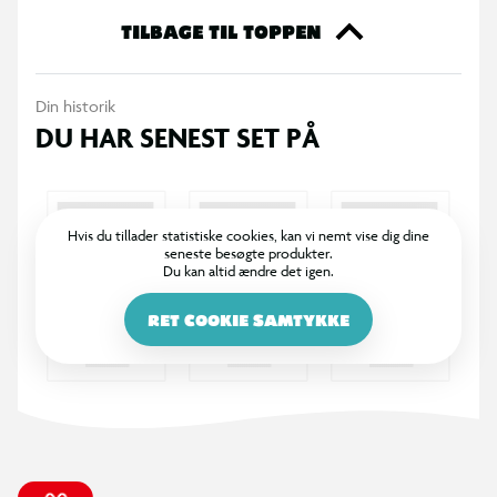
redningsmissioner fyldt med action. Derudover passer sættet
TILBAGE TIL TOPPEN
sammen med andre PAW Patrol køretøjer og figurer (sælges
separat), hvilket gør det let at udvide legen og skabe endnu
Din historik
større missioner. Genoplev ikoniske øjeblikke fra PAW Patrol
DU HAR SENEST SET PÅ
sæsoner som Fire Rescue og PAW Patrol-filmen, eller skab
helt nye eventyr med individuelle PAW Patrol hvalpe og deres
tilhørende biler – for timevis af turbo-opladede oplevelser
inspireret af serien.
Hvis du tillader statistiske cookies, kan vi nemt vise dig dine
seneste besøgte produkter.
Du kan altid ændre det igen.
RET COOKIE SAMTYKKE