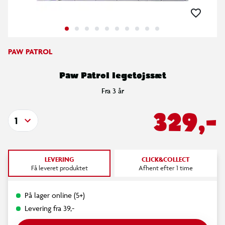
PAW PATROL
Paw Patrol legetøjssæt
Fra 3 år
329,-
1
LEVERING
CLICK&COLLECT
Få leveret produktet
Afhent efter 1 time
På lager online (5+)
Levering fra 39,-