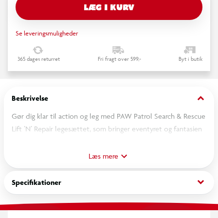
LÆG I KURV
Se leveringsmuligheder
365 dages returret
Fri fragt over 599,-
Byt i butik
keyboard_arrow_down
Beskrivelse
Gør dig klar til action og leg med PAW Patrol Search & Rescue
Lift ’N’ Repair legesættet, som bringer eventyret og fantasien
hjem på børneværelset. Med en længde på over 76 cm
indeholder dette sæt en eksklusiv 9 cm høj Ryder-figur i sin
Læs mere
redningsuniform og hans trofaste ATV-køretøj. Børn kan køre
Ryder op på platformen, løfte ham op til reparationsstationen
keyboard_arrow_down
Specifikationer
og bruge kloarmen til at udføre sjove reparationer. Når det er
færdigt, sendes han ned ad rampen og ud på nye eventyr.
Ryder har bevægeligt hoved og lemmer, så han kan poseres til