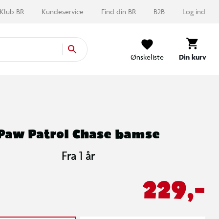
Klub BR
Kundeservice
Find din BR
B2B
Log ind
Ønskeliste
Din kurv
Paw Patrol Chase bamse
Fra 1 år
229,-