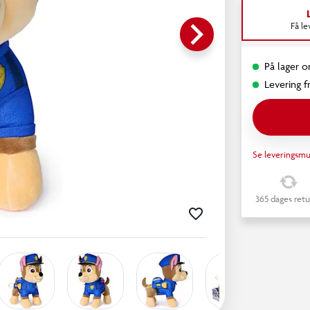
keyboard_arrow_right
Få l
På lager o
Levering fr
Se leveringsmu
365 dages retu