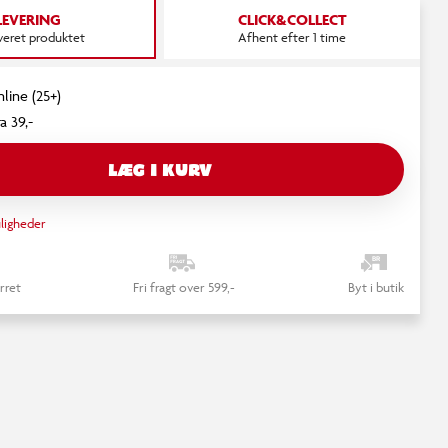
LEVERING
CLICK&COLLECT
everet produktet
Afhent efter 1 time
nline (25+)
a 39,-
LÆG I KURV
ligheder
rret
Fri fragt over 599,-
Byt i butik