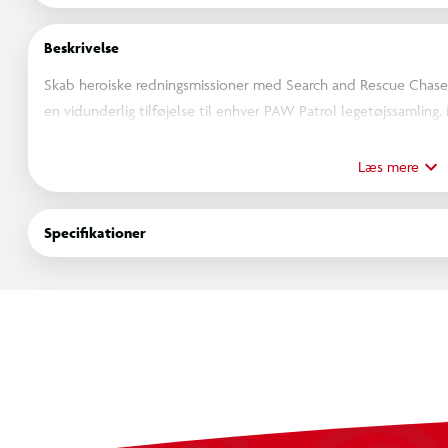
Beskrivelse
Skab heroiske redningsmissioner med Search and Rescue Chas
en vidunderlig tilføjelse til enhver PAW Patrol legetøjssamling. 
klassiske politiuniform med rygsæk og blød lommelygte fastgjo
redningsleg og rollelege. Med spidse ører og superblød pels få
Læs mere
broderier – klar til enhver mission. Børn kan fordybe sig i PAW P
redningsaktioner og spændende eventyr. Genoplev elskede øje
Specifikationer
og PAW Patrol Filmen eller skab helt nye fortællinger med et PA
køretøjer – timevis af turbo-ladet leg inspireret af serien.