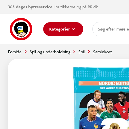
365 dages bytteservice
i butikkerne og på BR.dk
mere e
Kategorier
Forside
Spil og underholdning
Spil
Samlekort