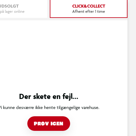
UDSOLGT
CLICK&COLLECT
 på lager online
Afhent efter 1 time
Der skete en fejl...
Vi kunne desværre ikke hente tilgængelige varehuse.
PRØV IGEN