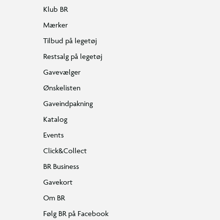
Klub BR
Mærker
Tilbud på legetøj
Restsalg på legetøj
Gavevælger
Ønskelisten
Gaveindpakning
Katalog
Events
Click&Collect
BR Business
Gavekort
Om BR
Følg BR på Facebook