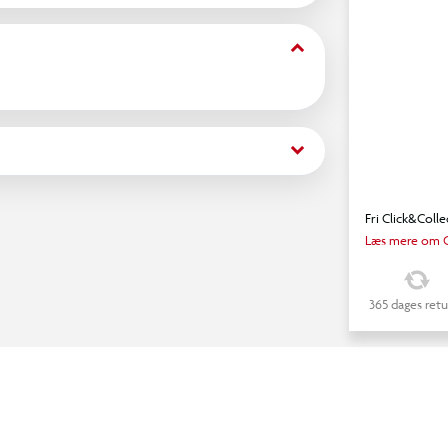
keyboard_arrow_down
keyboard_arrow_down
Fri Click&Colle
Læs mere om C
365 dages retu