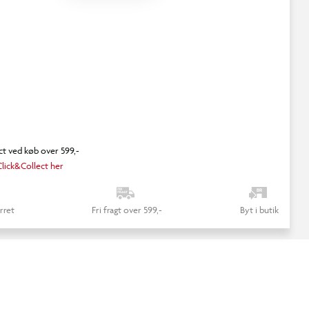
ct ved køb over 599,-
lick&Collect her
rret
Fri fragt over 599,-
Byt i butik