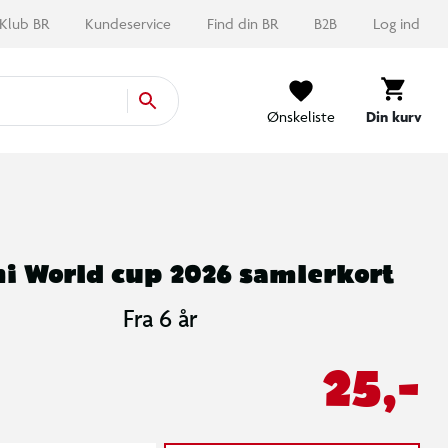
Klub BR
Kundeservice
Find din BR
B2B
Log ind
Ønskeliste
Din kurv
i World cup 2026 samlerkort
Fra 6 år
25,-