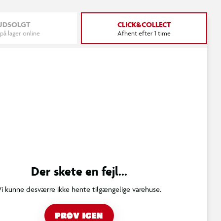
UDSOLGT
CLICK&COLLECT
 på lager online
Afhent efter 1 time
Der skete en fejl...
Vi kunne desværre ikke hente tilgængelige varehuse.
PRØV IGEN