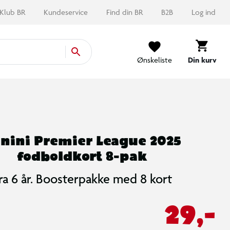
Klub BR
Kundeservice
Find din BR
B2B
Log ind
Ønskeliste
Din kurv
nini Premier League 2025
fodboldkort 8-pak
ra 6 år. Boosterpakke med 8 kort
29,-