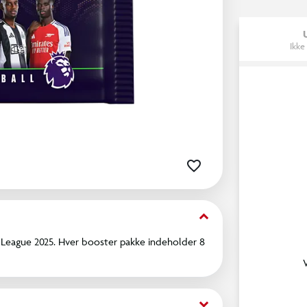
Ikke
keyboard_arrow_down
r League 2025. Hver booster pakke indeholder 8
keyboard_arrow_down