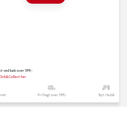
ct ved køb over 599,-
lick&Collect her
rret
Fri fragt over 599,-
Byt i butik