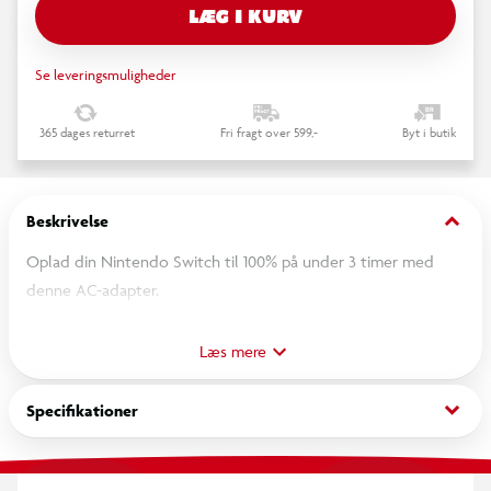
LÆG I KURV
Se leveringsmuligheder
365 dages returret
Fri fragt over 599,-
Byt i butik
keyboard_arrow_down
Beskrivelse
Oplad din Nintendo Switch til 100% på under 3 timer med
denne AC-adapter.
Den er også kompatibel med Steam DeckTM, Android-
Læs mere
enheder og laptops takket være sit 1,5 meter USB-C-kabel og
en opladningseffekt på op til 45W. Gallium Nitride (GaN)-
keyboard_arrow_down
Specifikationer
teknologi sikrer maksimal effekt i en meget kompakt enhed.
Aftagelige stik gør det muligt at bruge opladeren i forskellige