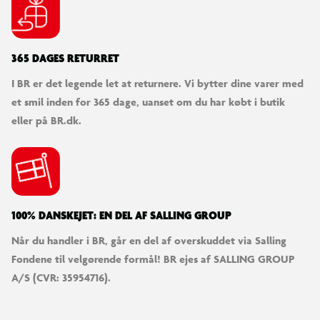
365 DAGES RETURRET
I BR er det legende let at returnere. Vi bytter dine varer med
et smil inden for 365 dage, uanset om du har købt i butik
eller på BR.dk.
100% DANSKEJET: EN DEL AF SALLING GROUP
Når du handler i BR, går en del af overskuddet via Salling
Fondene til velgørende formål! BR ejes af SALLING GROUP
A/S (CVR: 35954716).