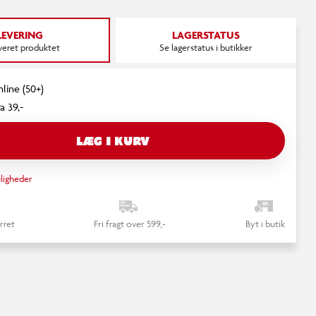
LEVERING
LAGERSTATUS
everet produktet
Se lagerstatus i butikker
nline (50+)
a 39,-
LÆG I KURV
ligheder
rret
Fri fragt over 599,-
Byt i butik