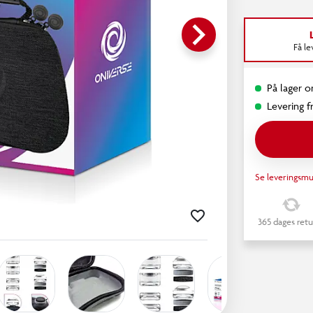
keyboard_arrow_right
Få l
På lager o
Levering fr
Se leveringsmu
365 dages retu