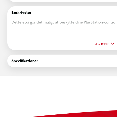
Beskrivelse
Dette etui gør det muligt at beskytte dine PlayStation-control
Takket være en specialtilpasset formstøbning forbliver din contr
har 1 opbevaringsnet, som kan lukkes med lynlås.
Læs mere
For at tage din controller med dig overalt er etuiet hårdt og 
Specifikationer
+ 10-i-1 Performance kit til controller
Kompatibel med alle PlayStation-modeller
Specialdesignet formstøbning til bagknapper
Ekstra blød touch-belægning
1 opbevaringsnet
Hårdt etui