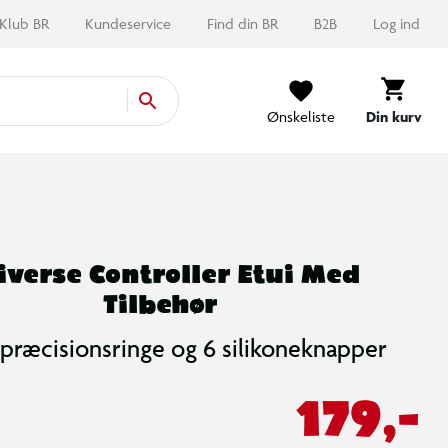
Klub BR
Kundeservice
Find din BR
B2B
Log ind
Ønskeliste
Din kurv
iverse Controller Etui Med
Tilbehør
4 præcisionsringe og 6 silikoneknapper
179,-