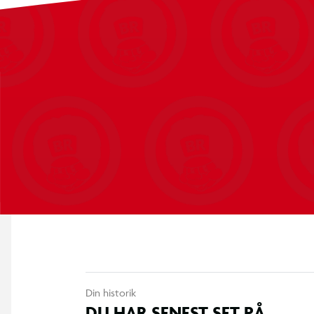
Bærehåndtag
Farve: mørkegrå
4 præcisionsringe (2 medium, 2 stærke)
Sæt med justerbare thumbsticks:
Concave-rise = 13 mm ekstra højde
Convex-rise = 13 mm ekstra højde
Flat-rise = 7,7 mm ekstra højde
Din historik
DU HAR SENEST SET PÅ