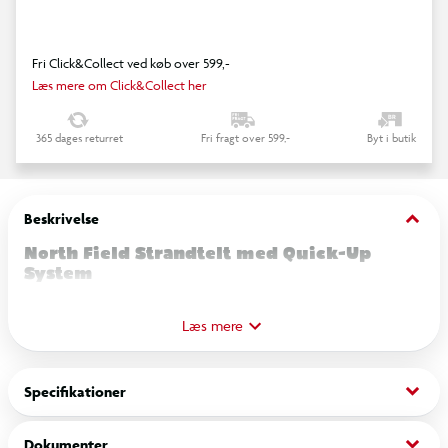
Fri Click&Collect ved køb over 599,-
Læs mere om Click&Collect her
365 dages returret
Fri fragt over 599,-
Byt i butik
keyboard_arrow_down
Beskrivelse
North Field Strandtelt med Quick-Up
System
Dette telt er en praktisk og komfortabel løsning til en dag på
Læs mere
stranden. Det er designet til at give skygge, læ og beskyttelse
mod elementerne, samtidig med at det er nemt at bruge.
keyboard_arrow_down
Specifikationer
Nøglefunktioner:
keyboard_arrow_down
Dokumenter
Let og Hurtig Opsætning:
Teltet er udstyret med et