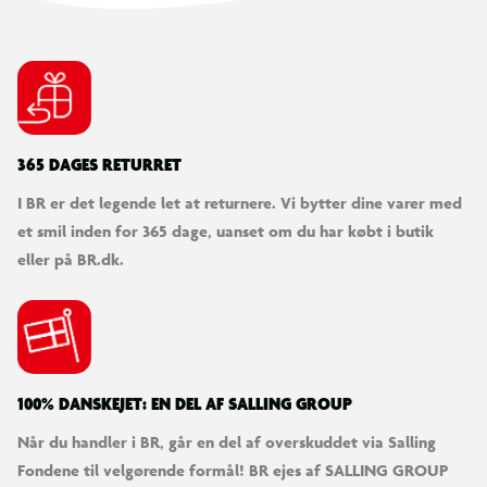
North Field strandteltet er det ideelle valg for dem, der
ønsker en praktisk og pålidelig løsning til at nyde en dag på
stranden. Det kombinerer brugervenlighed med beskyttelse
og komfort, så du kan slappe af og nyde naturen.
365 DAGES RETURRET
I BR er det legende let at returnere. Vi bytter dine varer med
et smil inden for 365 dage, uanset om du har købt i butik
eller på BR.dk.
100% DANSKEJET: EN DEL AF SALLING GROUP
Når du handler i BR, går en del af overskuddet via Salling
Fondene til velgørende formål! BR ejes af SALLING GROUP