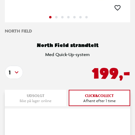
NORTH FIELD
North Field strandtelt
Med Quick-Up-system
199,-
1
UDSOLGT
CLICK&COLLECT
Ikke på lager online
Afhent efter 1 time