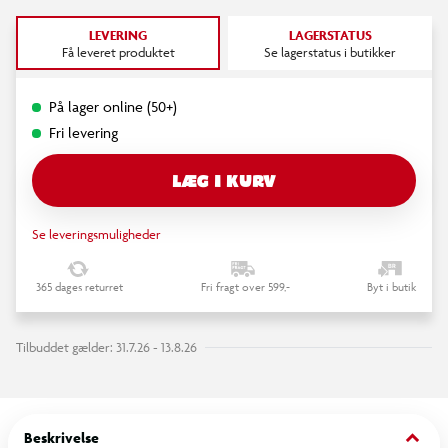
LEVERING
LAGERSTATUS
Få leveret produktet
Se lagerstatus i butikker
På lager online (50+)
Fri levering
LÆG I KURV
Se leveringsmuligheder
365 dages returret
Fri fragt over 599,-
Byt i butik
Tilbuddet gælder: 31.7.26 - 13.8.26
keyboard_arrow_down
Beskrivelse