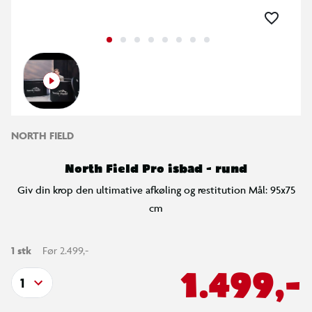
NORTH FIELD
North Field Pro isbad - rund
Giv din krop den ultimative afkøling og restitution Mål: 95x75
cm
1 stk
Før 2.499,-
1.499,-
1