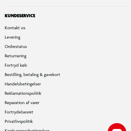
2 plastpropper
KUNDESERVICE
2 tilslutningsnipler (til standard haveslange)
Kontakt os
EVA-underlag (grå, 0,3 kg)
Levering
Ordrestatus
Reparationssæt (2 materialelapper, ventilværktøj, lim)
Returnering
Fortryd køb
Bæretaske i 210T polyester (0,8 kg)
Bestilling, betaling & gavekort
Handelsbetingelser
Sikkerhed og vedligeholdelse
Reklamationspolitik
Placér altid isbadet på et stabilt og plant underlag
Reparation af varer
Fortrydelsesret
Overskrid ikke anbefalet vandniveau eller tryk
Privatlivspolitik
Konkurrencebetingelser