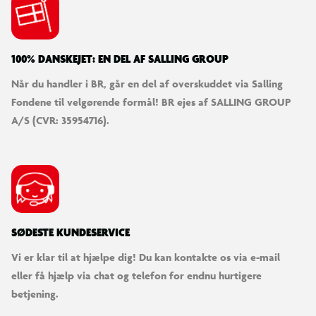
PVC tarpaulin (2400 g)
Oppusteligt og isolerende låg
100% DANSKEJET: EN DEL AF SALLING GROUP
4 ABS-spænder
Når du handler i BR, går en del af overskuddet via Salling
Fondene til velgørende formål! BR ejes af SALLING GROUP
Rustfrit stål (304SS) gevind til påfyldning/aftapning
A/S (CVR: 35954716).
2 plastnipler til haveslange
Tilbehør
SØDESTE KUNDESERVICE
Dobbeltvirkende håndpumpe (2 x 2,4 L, maks. 24 PSI,
vægt 1,2 kg)
Vi er klar til at hjælpe dig! Du kan kontakte os via e-mail
eller få hjælp via chat og telefon for endnu hurtigere
125 cm slange til ventiltilslutning
betjening.