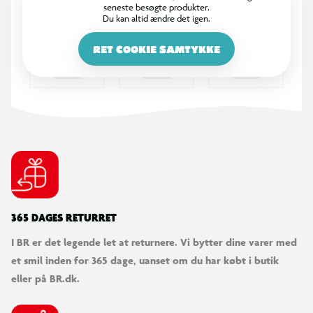
seneste besøgte produkter.
ferie eller events. Påfyldning og aftapning sker via rustfrit
Du kan altid ændre det igen.
stålgevind (304SS) samt medfølgende plastnipler til
haveslange.
RET COOKIE SAMTYKKE
Specifikationer
Form: Rund
Kapacitet: 350 liter
Vægt (tom): 8,5 kg
365 DAGES RETURRET
Vægt (fyldt): 358,5 kg
I BR er det legende let at returnere. Vi bytter dine varer med
et smil inden for 365 dage, uanset om du har købt i butik
Anbefalet maks. tryk: 8 PSI
eller på BR.dk.
Materiale: 5 cm dobbeltvægget polyester + 1,2 mm