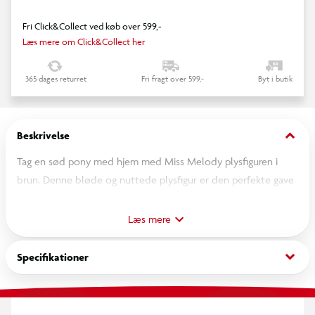
Fri Click&Collect ved køb over 599,-
Læs mere om Click&Collect her
365 dages returret
Fri fragt over 599,-
Byt i butik
keyboard_arrow_down
Beskrivelse
Tag en sød pony med hjem med Miss Melody plysfiguren i
brun. Denne bløde og nuttede plysfigur er den perfekte gave
til hesteelskere. Den er ideel til kram, leg eller som dekoration
på børneværelset.
Læs mere
keyboard_arrow_down
Specifikationer