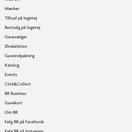
Mærker
Tilbud på legetøj
Restsalg på legetøj
Gavevælger
Ønskelisten
Gaveindpakning
Katalog
Events
Click&Collect
BR Business
Gavekort
Om BR
Følg BR på Facebook
Følg BR på Instagram