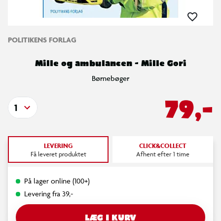
POLITIKENS FORLAG
Mille og ambulancen - Mille Gori
Børnebøger
79,-
1
LEVERING
CLICK&COLLECT
Få leveret produktet
Afhent efter 1 time
På lager online (100+)
Levering fra 39,-
LÆG I KURV