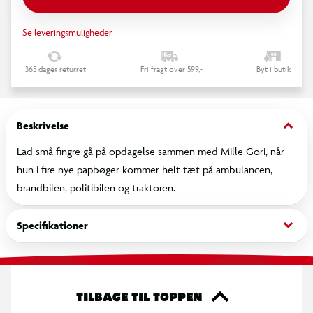
Se leveringsmuligheder
365 dages returret
Fri fragt over 599,-
Byt i butik
keyboard_arrow_down
Beskrivelse
Lad små fingre gå på opdagelse sammen med Mille Gori, når
hun i fire nye papbøger kommer helt tæt på ambulancen,
brandbilen, politibilen og traktoren.
keyboard_arrow_down
Specifikationer
TILBAGE TIL TOPPEN