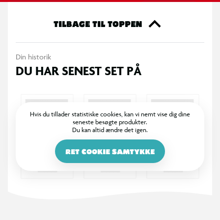
fotogene og trendy udtryk det til et must-have på TikTok og
Instagram. Sød, samlervenlig og uimodståeligt charmerende -
TILBAGE TIL TOPPEN
Miiloo er ikke bare en plysbamse, det er en livsstil!
Din historik
OBS! Varen er assorteret, og en bestemt variant kan ikke
DU HAR SENEST SET PÅ
garanteres.
Hvis du tillader statistiske cookies, kan vi nemt vise dig dine
seneste besøgte produkter.
Du kan altid ændre det igen.
RET COOKIE SAMTYKKE