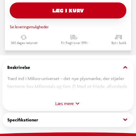
LÆG I KURV
Se leveringsmuligheder
365 dages returret
Fri fragt over 599,-
Byt i butik
keyboard_arrow_down
Beskrivelse
Træd ind i Miiloo-universet - det nye plysmærke, der stjæler
hjerterne hos Millennials og Gen Z! Med sit bløde, afrundede
design og udtryksfulde øjne sprudler hver Miiloo-figur af
individualitet og personlighed. Hver Miiloo kommer i en blind
Læs mere
box – der findes flere varianter, inklusive en sjælden hemmelig
figur, så du kan fuldende din samling!
keyboard_arrow_down
Specifikationer
Designet til kidults, skabere og modeelskere gør Miiloo’s