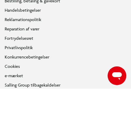
Bestilling, betaling & gavekort
Handelsbetingelser
Reklamationspolitik
Reparation af varer
Fortrydelsesret
Privatlivspolitik
Konkurrencebetingelser
Cookies
e-mærket
Salling Group tilbagekaldelser
Ledige jobs
INFORMATION & SERVICES
Min BR konto / login
Find din BR