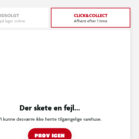
UDSOLGT
CLICK&COLLECT
 på lager online
Afhent efter 1 time
Der skete en fejl...
Vi kunne desværre ikke hente tilgængelige varehuse.
PRØV IGEN