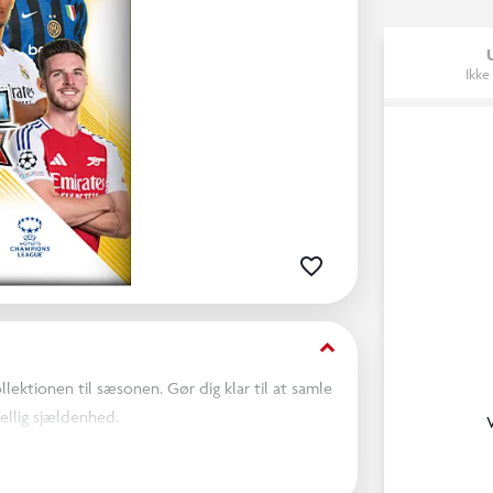
Ikke
keyboard_arrow_down
ektionen til sæsonen. Gør dig klar til at samle
ellig sjældenhed.
folie-inserts, paralleller og nye sjældne