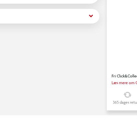
kortene?
keyboard_arrow_down
 Limited Edition kort)
Fri Click&Colle
Læs mere om C
365 dages retu