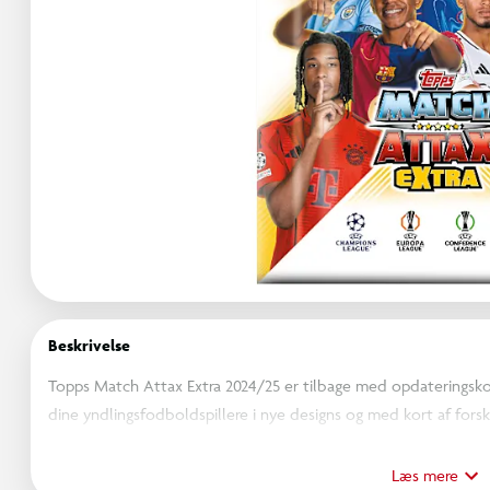
Beskrivelse
Topps Match Attax Extra 2024/25 er tilbage med opdateringskoll
dine yndlingsfodboldspillere i nye designs og med kort af forsk
Match Attax Extra 2024/25 bringer det opdaterede basiskortsæt, 
jagtkort.
Læs mere