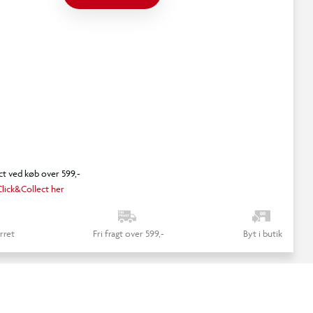
ct ved køb over 599,-
lick&Collect her
rret
Fri fragt over 599,-
Byt i butik