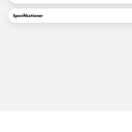
Kan du finde de sjældne paralleller eller måske et af autograf
Specifikationer
Starter Pack indeholder
- Kortmappe + Covers
- 25 kort (inkl. 2 x Exclusive Limited Edition kort og 1 tilfældigt
- 16-siders magasin og en checkliste.
Alder 6+