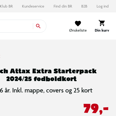
Klub BR
Kundeservice
Find din BR
B2B
Log ind
Ønskeliste
Din kurv
X
ch Attax Extra Starterpack
2024/25 fodboldkort
 6 år. Inkl. mappe, covers og 25 kort
79,-