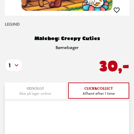
LEGIND
Malebog: Creepy Cuties
Børnebøger
30,-
1
UDSOLGT
CLICK&COLLECT
Ikke på lager online
Afhent efter 1 time