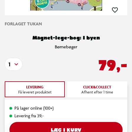
FORLAGET TUKAN
Magnet-lege-bog: I byen
Børnebøger
79,-
1
LEVERING
CLICK&COLLECT
Få leveret produktet
Afhent efter 1 time
På lager online (100+)
Levering fra 39,-
LÆG I KURV