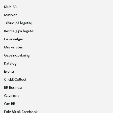
Klub BR
Mærker
Tilbud på legetøj
Restsalg på legetøj
Gavevælger
Ønskelisten
Gaveindpakning
Katalog
Events
Click&Collect
BR Business
Gavekort
Om BR
Følg BR på Facebook