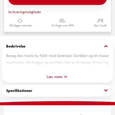
Se leveringsmuligheder
365 dages returret
Fri fragt over 599,-
Byt i butik
keyboard_arrow_down
Beskrivelse
Besøg den travle by fyldt med køretøjer, butikker og en masse
mennesker, der hygger sig sammen. Her er til mange timers leg
med de 16 sjove magneter, der nemt kan sættes ind på
siderne og tages af igen.
Læs mere
keyboard_arrow_down
Specifikationer