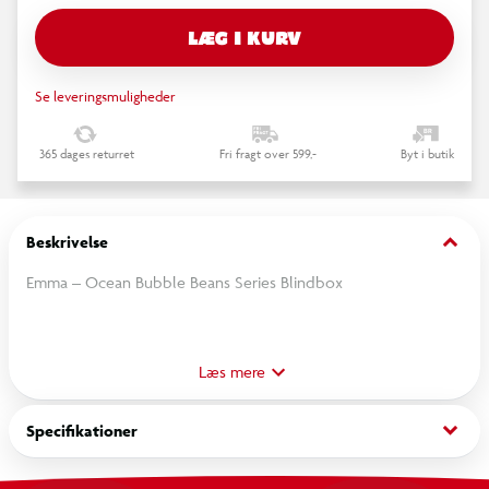
LÆG I KURV
Se leveringsmuligheder
365 dages returret
Fri fragt over 599,-
Byt i butik
keyboard_arrow_down
Beskrivelse
Emma – Ocean Bubble Beans Series Blindbox
Oplev samleglæden med Ocean Bubble Beans Series! Hver
blindbox indeholder en tilfældig minifigur fra denne serie
Læs mere
fyldt med farverige og legende designs i forskellige effekter
og farver – perfekt til samlere, fans og alle, der elsker søde
keyboard_arrow_down
Specifikationer
mini-figurer.