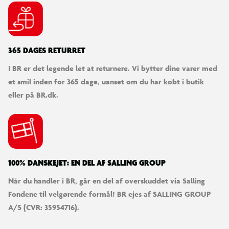
365 DAGES RETURRET
I BR er det legende let at returnere. Vi bytter dine varer med
et smil inden for 365 dage, uanset om du har købt i butik
eller på BR.dk.
100% DANSKEJET: EN DEL AF SALLING GROUP
Når du handler i BR, går en del af overskuddet via Salling
Fondene til velgørende formål! BR ejes af SALLING GROUP
A/S (CVR: 35954716).