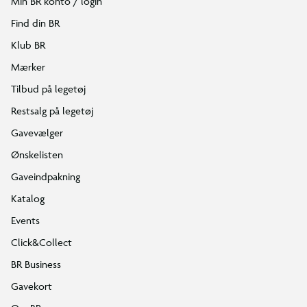
Min BR konto / login
Find din BR
Klub BR
Mærker
Tilbud på legetøj
Restsalg på legetøj
Gavevælger
Ønskelisten
Gaveindpakning
Katalog
Events
Click&Collect
BR Business
Gavekort