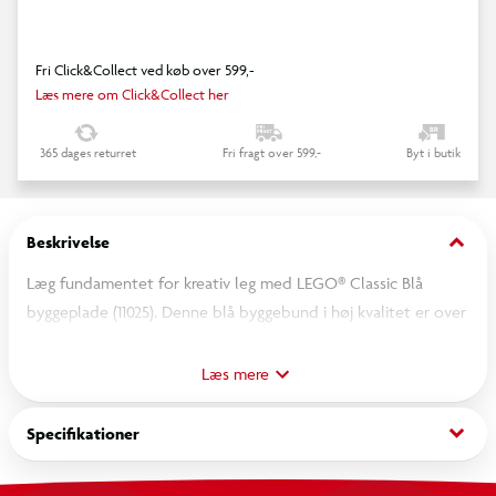
Fri Click&Collect ved køb over 599,-
Læs mere om Click&Collect her
365 dages returret
Fri fragt over 599,-
Byt i butik
keyboard_arrow_down
Beskrivelse
Læg fundamentet for kreativ leg med LEGO® Classic Blå
byggeplade (11025). Denne blå byggebund i høj kvalitet er over
25 cm bred og dyb og giver børn et rummeligt 32x32-knops
LEGO landskab, som de kan bygge, lege og udstille på.
Læs mere
Et landskab, hvor fantasien blomstrer
keyboard_arrow_down
Specifikationer
Inspirer LEGO byggere med et uendeligt udvalg af
byggemuligheder – fra scener ved vandet til solbeskinnede