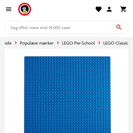
mere end 14.000 varer
orside
Populære mærker
LEGO Pre-School
LEGO Classic