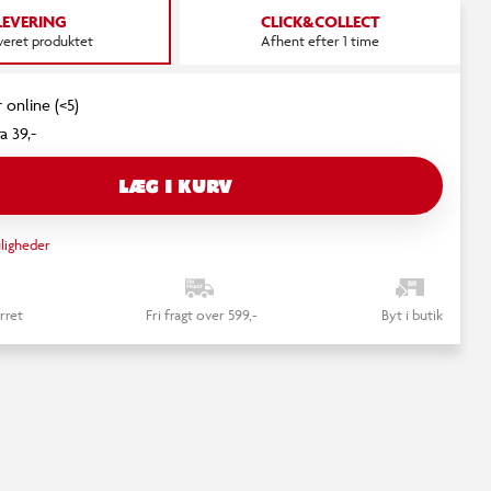
LEVERING
CLICK&COLLECT
everet produktet
Afhent efter 1 time
 online (<5)
a 39,-
LÆG I KURV
ligheder
rret
Fri fragt over 599,-
Byt i butik