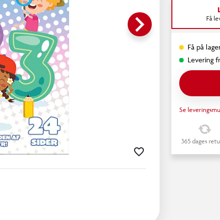
keyboard_arrow_right
Få l
Få på lager
Levering fr
Se leveringsmu
365 dages retu