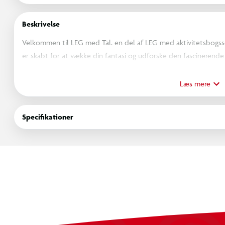
Beskrivelse
Velkommen til LEG med Tal. en del af LEG med aktivitetsbogs
er skabt for at vække din fantasi og udforske den fascinerend
opgaver vil du blive udfordret og underholdt.
Læs mere
Tag blyanten i hånden og lad opgaverne guide dig på en spænde
Specifikationer
opgavebog. det er en mulighed for at lære på en LEG måde.
I serien finder du også: LEG med Farver. LEG med Opgaver og 