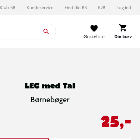
Klub BR
Kundeservice
Find din BR
B2B
Log ind
Ønskeliste
Din kurv
LEG med Tal
Børnebøger
25,-