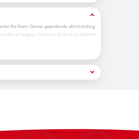
keyboard_arrow_down
serien for børn. Denne spændende aktivitetsbog
e verden af opgaver. Gennem 24 sjove og kreative
nde rejse. LEG med Tal er ikke bare en
keyboard_arrow_down
LEG med Bogstaver.