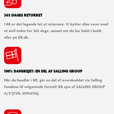
365 DAGES RETURRET
I BR er det legende let at returnere. Vi bytter dine varer med
et smil inden for 365 dage, uanset om du har købt i butik
eller på BR.dk.
100% DANSKEJET: EN DEL AF SALLING GROUP
Når du handler i BR, går en del af overskuddet via Salling
Fondene til velgørende formål! BR ejes af SALLING GROUP
A/S (CVR: 35954716).