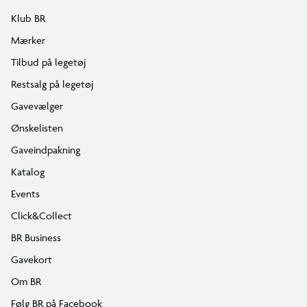
Klub BR
Mærker
Tilbud på legetøj
Restsalg på legetøj
Gavevælger
Ønskelisten
Gaveindpakning
Katalog
Events
Click&Collect
BR Business
Gavekort
Om BR
Følg BR på Facebook