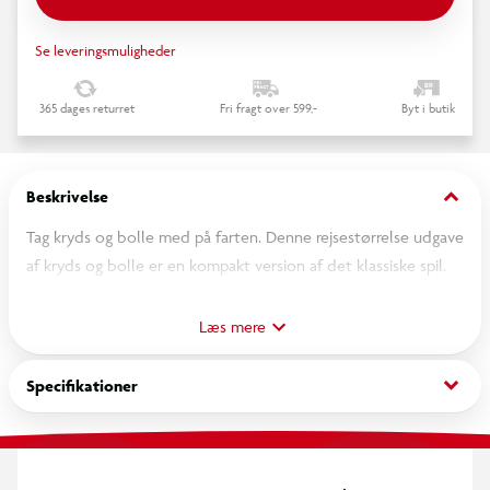
Se leveringsmuligheder
365 dages returret
Fri fragt over 599,-
Byt i butik
keyboard_arrow_down
Beskrivelse
Tag kryds og bolle med på farten. Denne rejsestørrelse udgave
af kryds og bolle er en kompakt version af det klassiske spil.
Den er nem at tage med på farten og giver sjov underholdning
på ferien, i sommerhuset eller derhjemme. Spillet er inkl.
Læs mere
magnetiske brikker, spilleplade og regler.
keyboard_arrow_down
Specifikationer