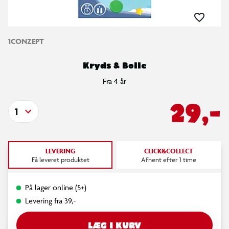
1CONZEPT
Kryds & Bolle
Fra 4 år
29,-
1
LEVERING
CLICK&COLLECT
Få leveret produktet
Afhent efter 1 time
På lager online (5+)
Levering fra 39,-
LÆG I KURV