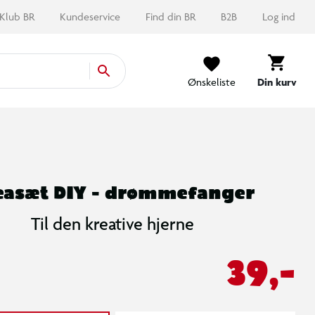
Klub BR
Kundeservice
Find din BR
B2B
Log ind
Ønskeliste
Din kurv
easæt DIY - drømmefanger
Til den kreative hjerne
39,-