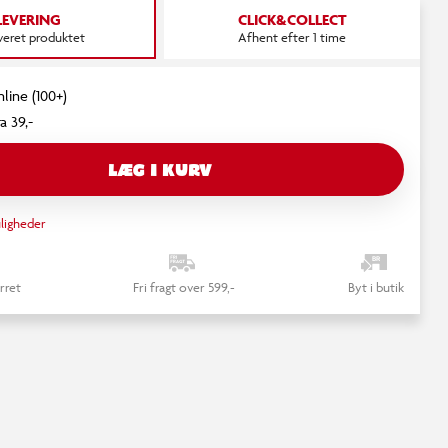
LEVERING
CLICK&COLLECT
everet produktet
Afhent efter 1 time
nline (100+)
a 39,-
LÆG I KURV
ligheder
rret
Fri fragt over 599,-
Byt i butik