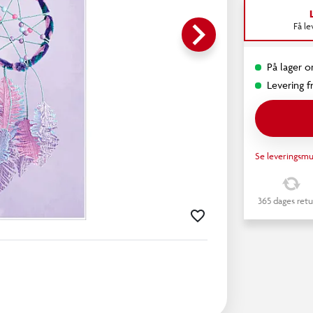
keyboard_arrow_right
Få l
På lager o
Levering fr
Se leveringsmu
365 dages retu