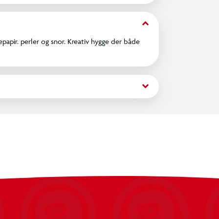
keyboard_arrow_down
apir. perler og snor. Kreativ hygge der både
keyboard_arrow_down