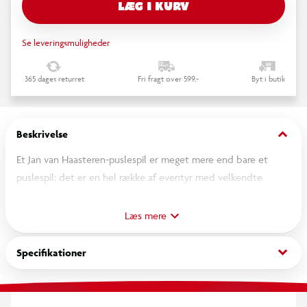
LÆG I KURV
Se leveringsmuligheder
365 dages returret
Fri fragt over 599,-
Byt i butik
keyboard_arrow_down
Beskrivelse
Et Jan van Haasteren-puslespil er meget mere end bare et
puslespil: det er en hel række af eventyr med velkendte
figurer, der spiller hovedrollen i et endeløst sceneri fyldt med
absurde detaljer. Tag med på Jan van Haasteren-familiens skøre
Læs mere
eventyr!
keyboard_arrow_down
Specifikationer