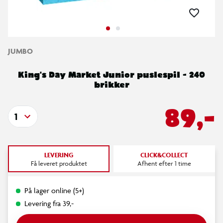
JUMBO
King's Day Market Junior puslespil - 240
brikker
89,-
1
LEVERING
CLICK&COLLECT
Få leveret produktet
Afhent efter 1 time
På lager online (5+)
Levering fra 39,-