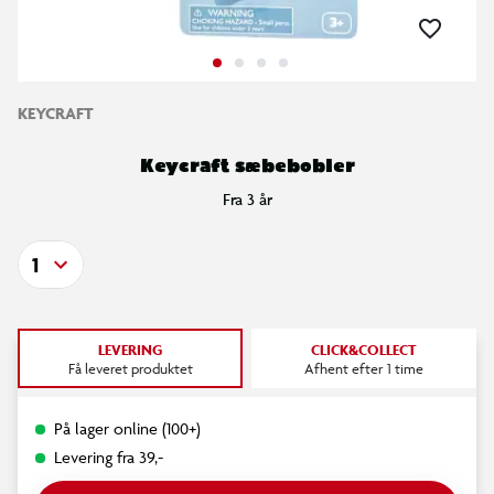
KEYCRAFT
Keycraft sæbebobler
Fra 3 år
1
LEVERING
CLICK&COLLECT
Få leveret produktet
Afhent efter 1 time
På lager online (100+)
Levering fra 39,-