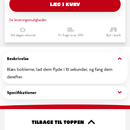
LÆG I KURV
Se leveringsmuligheder
365 dages returret
Fri fragt over 599,-
Byt i butik
keyboard_arrow_down
Beskrivelse
Blæs boblerne, lad dem flyde i 10 sekunder, og fang dem
derefter.
keyboard_arrow_down
Specifikationer
TILBAGE TIL TOPPEN