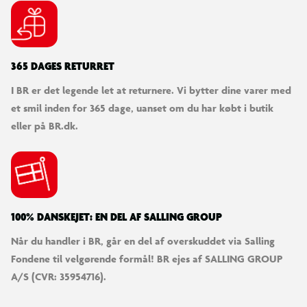
365 DAGES RETURRET
I BR er det legende let at returnere. Vi bytter dine varer med
et smil inden for 365 dage, uanset om du har købt i butik
eller på BR.dk.
100% DANSKEJET: EN DEL AF SALLING GROUP
Når du handler i BR, går en del af overskuddet via Salling
Fondene til velgørende formål! BR ejes af SALLING GROUP
A/S (CVR: 35954716).