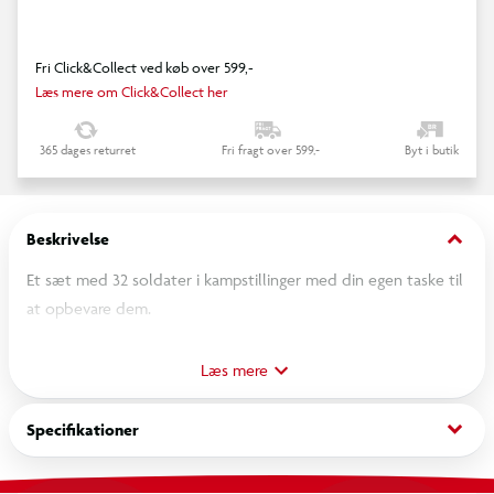
Fri Click&Collect ved køb over 599,-
Læs mere om Click&Collect her
365 dages returret
Fri fragt over 599,-
Byt i butik
keyboard_arrow_down
Beskrivelse
Et sæt med 32 soldater i kampstillinger med din egen taske til
at opbevare dem.
OBS! Varen er assorteret, og en bestemt variant kan ikke
Læs mere
garanteres.
keyboard_arrow_down
Specifikationer