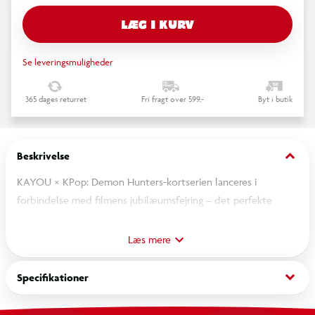
LÆG I KURV
Se leveringsmuligheder
365 dages returret
Fri fragt over 599,-
Byt i butik
keyboard_arrow_down
Beskrivelse
KAYOU × KPop: Demon Hunters-kortserien lanceres i
forbindelse med filmens jubilæumsfejring – det perfekte
tidspunkt for fans, der allerede kender hver eneste scene!
Læs mere
CR-kortene er inspireret af HUNTR/X World Tour og følger
idolerne gennem otte ikoniske storbyer rundt om i verden.
keyboard_arrow_down
Specifikationer
Udforsk verden sammen med dem – er din by med på kortet?
ZR-kortene er inspireret af “Honmoon”, energifeltet fra filmen.