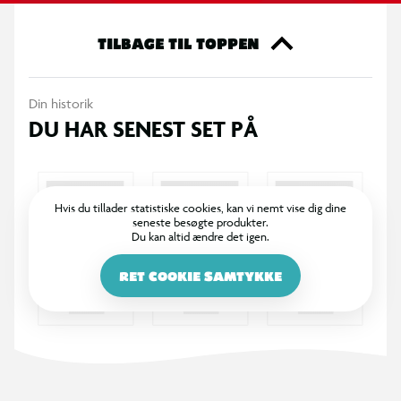
Honmoon-mønstrene er fremhævet med fluorescerende
blæk, som indfanger den intense og kraftfulde kamp.
TILBAGE TIL TOPPEN
5 kort pr. pakke
Din historik
DU HAR SENEST SET PÅ
Hvis du tillader statistiske cookies, kan vi nemt vise dig dine
seneste besøgte produkter.
Du kan altid ændre det igen.
RET COOKIE SAMTYKKE