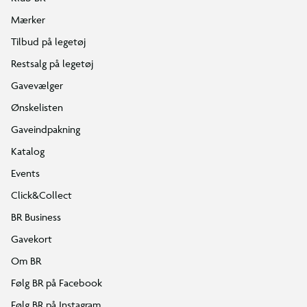
Mærker
Tilbud på legetøj
Restsalg på legetøj
Gavevælger
Ønskelisten
Gaveindpakning
Katalog
Events
Click&Collect
BR Business
Gavekort
Om BR
Følg BR på Facebook
Følg BR på Instagram