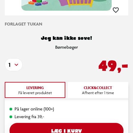
FORLAGET TUKAN
Jeg kan ikke sove!
Børnebøger
49,-
1
LEVERING
CLICK&COLLECT
Få leveret produktet
Afhent efter 1 time
På lager online (100+)
Levering fra 39,-
LÆG I KURV