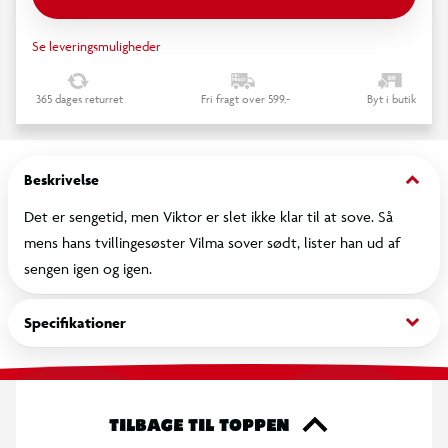
Se leveringsmuligheder
365 dages returret
Fri fragt over 599,-
Byt i butik
keyboard_arrow_down
Beskrivelse
Det er sengetid, men Viktor er slet ikke klar til at sove. Så
mens hans tvillingesøster Vilma sover sødt, lister han ud af
sengen igen og igen.
keyboard_arrow_down
Specifikationer
TILBAGE TIL TOPPEN