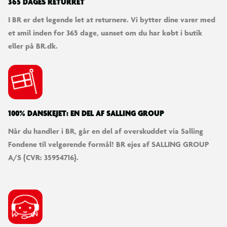
365 DAGES RETURRET
I BR er det legende let at returnere. Vi bytter dine varer med
et smil inden for 365 dage, uanset om du har købt i butik
eller på BR.dk.
100% DANSKEJET: EN DEL AF SALLING GROUP
Når du handler i BR, går en del af overskuddet via Salling
Fondene til velgørende formål! BR ejes af SALLING GROUP
A/S (CVR: 35954716).