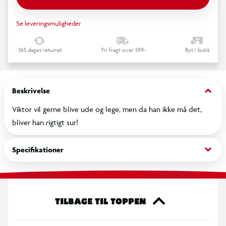
Se leveringsmuligheder
365 dages returret
Fri fragt over 599,-
Byt i butik
keyboard_arrow_down
Beskrivelse
Viktor vil gerne blive ude og lege, men da han ikke må det,
bliver han rigtigt sur!
keyboard_arrow_down
Specifikationer
TILBAGE TIL TOPPEN