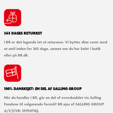
365 DAGES RETURRET
I BR er det legende let at returnere. Vi bytter dine varer med
et smil inden for 365 dage, uanset om du har købt i butik
eller på BR.dk.
100% DANSKEJET: EN DEL AF SALLING GROUP
Når du handler i BR, går en del af overskuddet via Salling
Fondene til velgørende formål! BR ejes af SALLING GROUP
A/S (CVR: 35954716).