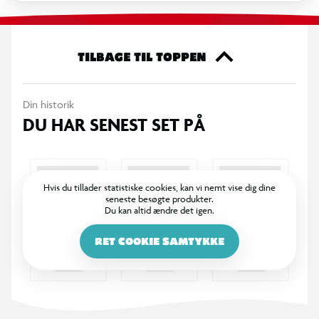
sig lidt mere ... abe. Indendørs? Udendørs? Det er ligegyldigt -
spillet fungerer overalt, hvor der er et gulv, latter og
mennesker, der ikke er bange for at miste al værdighed for en
TILBAGE TIL TOPPEN
banan.
Din historik
DU HAR SENEST SET PÅ
Hvis du tillader statistiske cookies, kan vi nemt vise dig dine
seneste besøgte produkter.
Du kan altid ændre det igen.
RET COOKIE SAMTYKKE