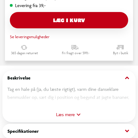
Levering fra 39,-
LÆG I KURV
Se leveringsmuligheder
365 dages returret
Fri fragt over 599,-
Byt i butik
keyboard_arrow_down
Beskrivelse
Tag en hale på (ja, du læste rigtigt), varm dine danseklare
benmuskler op, sæt dig i position og begynd at jagte bananer,
som om du ikke har spist frugt i en uge! Perfekt til
spilleaftener med venner, polteraben-der, haveleg, sjove gaver
Læs mere
og et fantastisk gulvspil til fødselsdagsfester. It’s Bananas er et
prisvindende festmesterværk, der forener genera-tioner,
keyboard_arrow_down
Specifikationer
forvandler kedelige stuer til skøre jungler og får alle til at føle