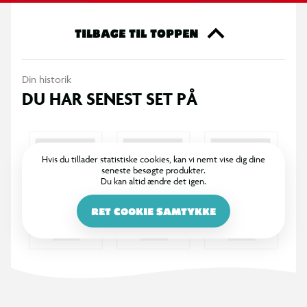
bevægelse, og gør legen ekstra underholdende, især når
mørket falder på. En oplagt gaveidé til børn, der elsker at
TILBAGE TIL TOPPEN
være aktive og kreative – eller til voksne, der vil bringe
barndomsminderne frem med et glimt i øjet.
Din historik
DU HAR SENEST SET PÅ
OBS! Varen er assorteret, og en bestemt variant kan ikke
garanteres.
Hvis du tillader statistiske cookies, kan vi nemt vise dig dine
seneste besøgte produkter.
Du kan altid ændre det igen.
RET COOKIE SAMTYKKE