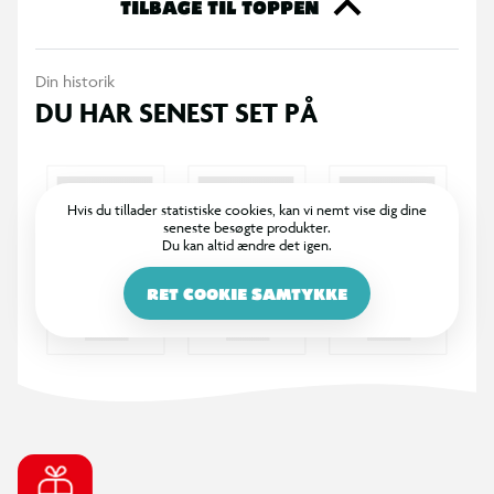
frekvens: 37 DB. Mellem frekvens: 26 DB. Lav frekvens: 19
TILBAGE TIL TOPPEN
DB. Alder: +12 mdr. Materiale: Plastik og 100% nylon. Farve: Grå
Din historik
DU HAR SENEST SET PÅ
Hvis du tillader statistiske cookies, kan vi nemt vise dig dine
seneste besøgte produkter.
Du kan altid ændre det igen.
RET COOKIE SAMTYKKE