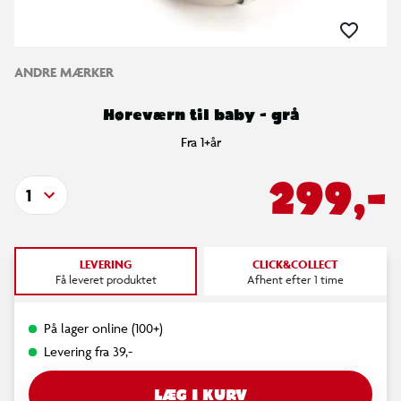
ANDRE MÆRKER
Høreværn til baby - grå
Fra 1+år
299,-
1
LEVERING
CLICK&COLLECT
Få leveret produktet
Afhent efter 1 time
På lager online (100+)
Levering fra 39,-
LÆG I KURV