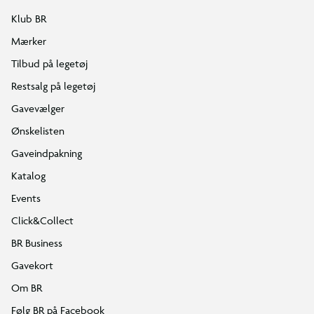
Klub BR
Mærker
Tilbud på legetøj
Restsalg på legetøj
Gavevælger
Ønskelisten
Gaveindpakning
Katalog
Events
Click&Collect
BR Business
Gavekort
Om BR
Følg BR på Facebook