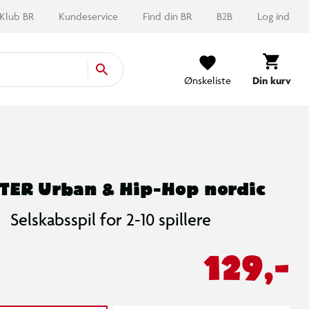
Klub BR
Kundeservice
Find din BR
B2B
Log ind
Ønskeliste
Din kurv
TER Urban & Hip-Hop nordic
Selskabsspil for 2-10 spillere
129,-