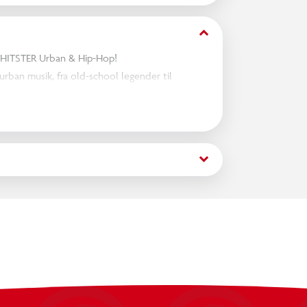
keyboard_arrow_down
d HITSTER Urban & Hip-Hop!
rban musik, fra old-school legender til
keyboard_arrow_down