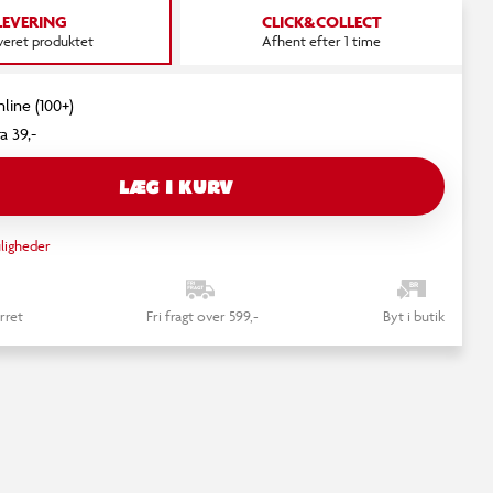
LEVERING
CLICK&COLLECT
everet produktet
Afhent efter 1 time
nline (100+)
a 39,-
LÆG I KURV
ligheder
rret
Fri fragt over 599,-
Byt i butik