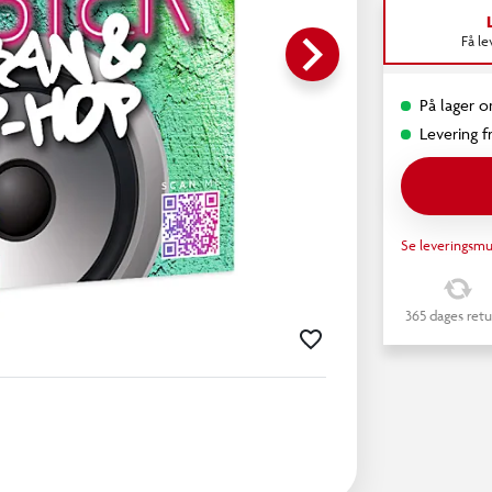
keyboard_arrow_right
Få l
På lager o
Levering fr
Se leveringsmu
365 dages retu