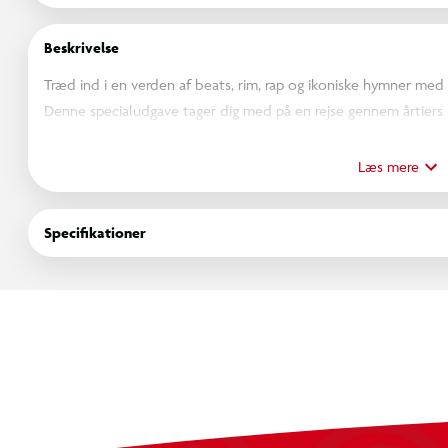
Beskrivelse
Træd ind i en verden af beats, rim, rap og ikoniske hymner me
Denne specialudgave tager dig med på en rejse gennem årtiers u
moderne hip-hop hits.
Læs mere
Specifikationer