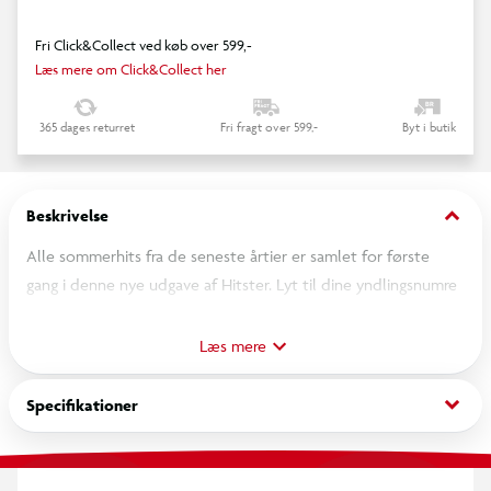
Fri Click&Collect ved køb over 599,-
Læs mere om Click&Collect her
365 dages returret
Fri fragt over 599,-
Byt i butik
keyboard_arrow_down
Beskrivelse
Alle sommerhits fra de seneste årtier er samlet for første
gang i denne nye udgave af Hitster. Lyt til dine yndlingsnumre
ved at streame dem på din tidslinje. Den spiller, der som den
første placerer 10 sange i kronologisk rækkefølge, vinder titlen
Læs mere
som HITSTER. Denne udgave kan kombineres med alle andre
Hitster-spil!
keyboard_arrow_down
Specifikationer