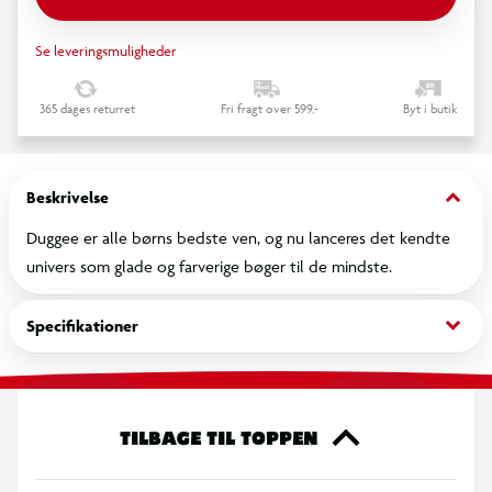
Se leveringsmuligheder
365 dages returret
Fri fragt over 599,-
Byt i butik
keyboard_arrow_down
Beskrivelse
Duggee er alle børns bedste ven, og nu lanceres det kendte
univers som glade og farverige bøger til de mindste.
keyboard_arrow_down
Specifikationer
TILBAGE TIL TOPPEN