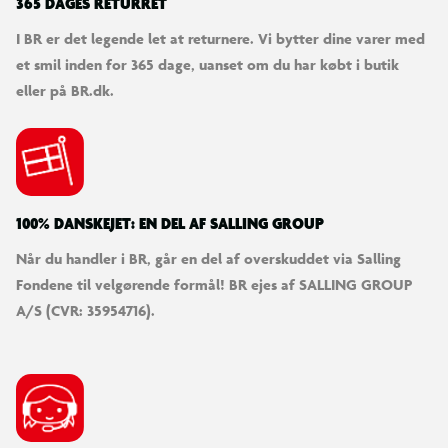
365 DAGES RETURRET
I BR er det legende let at returnere. Vi bytter dine varer med
et smil inden for 365 dage, uanset om du har købt i butik
eller på BR.dk.
100% DANSKEJET: EN DEL AF SALLING GROUP
Når du handler i BR, går en del af overskuddet via Salling
Fondene til velgørende formål! BR ejes af SALLING GROUP
A/S (CVR: 35954716).