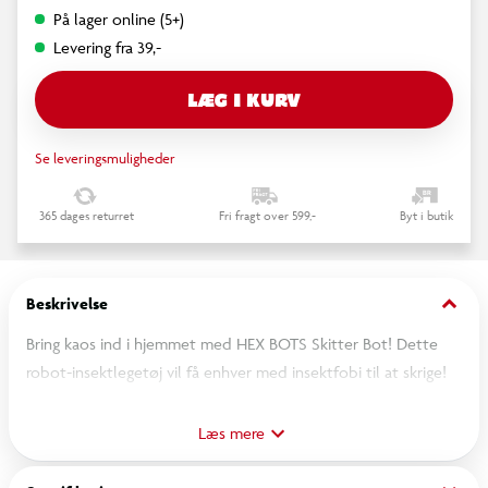
På lager online (5+)
Levering fra 39,-
LÆG I KURV
Se leveringsmuligheder
365 dages returret
Fri fragt over 599,-
Byt i butik
keyboard_arrow_down
Beskrivelse
Bring kaos ind i hjemmet med HEX BOTS Skitter Bot! Dette
robot-insektlegetøj vil få enhver med insektfobi til at skrige!
Se hvordan Skitter Bot kravler lynhurtigt hen over gulvet med
sin unikke, selvkørende bevægelse! Skitter Bot kan klare
Læs mere
enhver overflade – også udenfor! Den kommer til live med
blinkende øjne, uhyggeligt design og robotteknologi, som gør