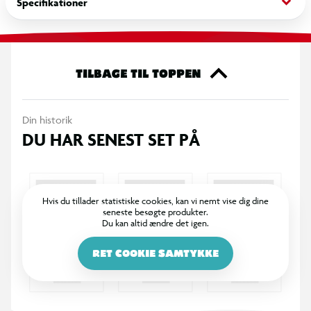
keyboard_arrow_down
Specifikationer
legen super sjov! Batterier medfølger, så legen kan begynde
med det samme – og fortsætte i timevis! Disse kravlende
robotter er must-haves til enhver samling af sejt legetøj til
børn fra 4-6 år. Byg din samling af actionfigurer, byggesæt,
TILBAGE TIL TOPPEN
STEM-legetøj, RC-biler og kampspil med HEX BOTS robotter!
Din historik
OBS! Varen er assorteret, og bestemt variant kan ikke
DU HAR SENEST SET PÅ
garanteres
Hvis du tillader statistiske cookies, kan vi nemt vise dig dine
seneste besøgte produkter.
Du kan altid ændre det igen.
RET COOKIE SAMTYKKE