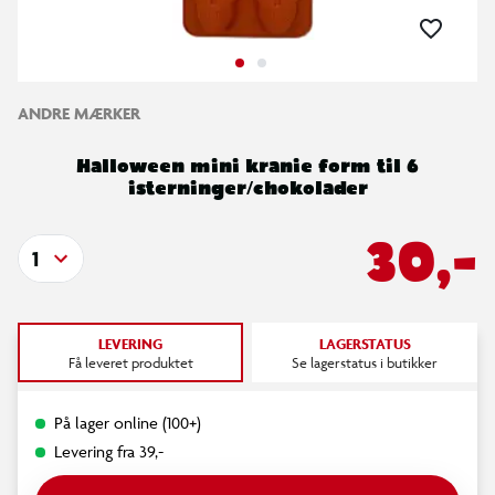
ANDRE MÆRKER
Halloween mini kranie form til 6
isterninger/chokolader
30,-
1
LEVERING
LAGERSTATUS
Få leveret produktet
Se lagerstatus i butikker
På lager online (100+)
Levering fra 39,-