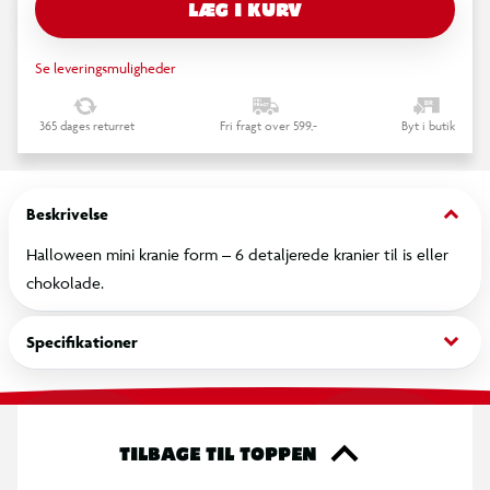
LÆG I KURV
Se leveringsmuligheder
365 dages returret
Fri fragt over 599,-
Byt i butik
keyboard_arrow_down
Beskrivelse
Halloween mini kranie form – 6 detaljerede kranier til is eller
chokolade.
keyboard_arrow_down
Specifikationer
TILBAGE TIL TOPPEN