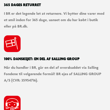
365 DAGES RETURRET
I BR er det legende let at returnere. Vi bytter dine varer med
et smil inden for 365 dage, uanset om du har købt i butik
eller på BR.dk.
100% DANSKEJET: EN DEL AF SALLING GROUP
Når du handler i BR, går en del af overskuddet via Salling
Fondene til velgørende formål! BR ejes af SALLING GROUP
A/S (CVR: 35954716).